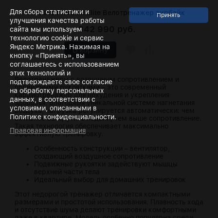
Для сбора статистики и
Assault AirBike Elite Велотренажер эирбайк
улучшения качества работы
342 990 руб.
сайта мы используем
технологию cookie и сервис
Яндекс Метрика. Нажимая на
В корзину
кнопку «Принять», вы
соглашаетесь с использованием
этих технологий и
Велотренажеры с воздушным сопротивлением и
подтверждаете свое согласие
подвижными рукоятками – это современный
на обработку персональных
кардиотренажер для похудения и укрепления
данных, в соответствии с
здоровья. Благодаря уникальной системе нагнетания
условиями, описанными в
воздуха, нагрузка регулируется автоматически: чем
Политике конфиденциальности.
активнее вы крутите педали, тем выше сопротивление.
Такая технология обеспечивает максимально
Правовая информация
эффективную тренировку.
Особенность конструкции – вентилятор,
создающий воздушное сопротивление
Подвижные рукоятки задействуют мышцы
верхней части тела
Идеальный выбор для домашних тренировок
Этот недорогой тренажер отличается компактными
размерами и простотой использования. Плавность хода
и отсутствие шума делают тренировки комфортными
даже в квартире. Модель особенно популярна среди