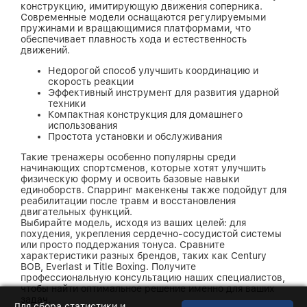
конструкцию, имитирующую движения соперника.
Современные модели оснащаются регулируемыми
пружинами и вращающимися платформами, что
обеспечивает плавность хода и естественность
движений.
Недорогой способ улучшить координацию и
скорость реакции
Эффективный инструмент для развития ударной
техники
Компактная конструкция для домашнего
использования
Простота установки и обслуживания
Такие тренажеры особенно популярны среди
начинающих спортсменов, которые хотят улучшить
физическую форму и освоить базовые навыки
единоборств. Спарринг макенкены также подойдут для
реабилитации после травм и восстановления
двигательных функций.
Выбирайте модель, исходя из ваших целей: для
похудения, укрепления сердечно-сосудистой системы
или просто поддержания тонуса. Сравните
характеристики разных брендов, таких как Century
BOB, Everlast и Title Boxing. Получите
профессиональную консультацию наших специалистов,
чтобы найти оптимальное решение именно для ваших
задач.
Для сбора статистики и